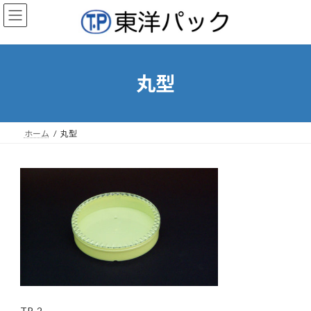
コ
ナ
ン
ビ
テ
ゲ
ン
ー
ツ
シ
へ
ョ
丸型
ス
ン
キ
に
ッ
移
プ
動
ホーム
丸型
TP-2